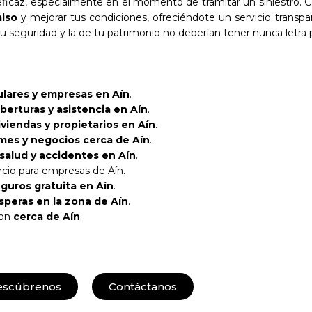
ficaz, especialmente en el momento de tramitar un siniestro. C
iso
y mejorar tus condiciones, ofreciéndote un servicio transpa
tu seguridad y la de tu patrimonio no deberían tener nunca letra
ulares y empresas en Aín
.
berturas y asistencia en Aín
.
iviendas y propietarios en Aín
.
es y negocios cerca de Aín
.
 salud y accidentes en Aín
.
cio para empresas de Aín.
guros gratuita en Aín
.
esperas en la zona de Aín
.
con
cerca de Aín
.
escúbrenos
Contáctanos