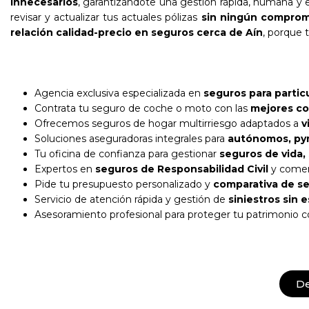
innecesarios
, garantizándote una gestión rápida, humana y e
revisar y actualizar tus actuales pólizas
sin ningún comprom
relación calidad-precio en seguros cerca de Aín
, porque 
Agencia exclusiva especializada en
seguros para partic
Contrata tu seguro de coche o moto con las
mejores co
Ofrecemos seguros de hogar multirriesgo adaptados a
v
Soluciones aseguradoras integrales para
autónomos, pym
Tu oficina de confianza para gestionar
seguros de vida,
Expertos en
seguros de Responsabilidad Civil
y comer
Pide tu presupuesto personalizado y
comparativa de se
Servicio de atención rápida y gestión de
siniestros sin 
Asesoramiento profesional para proteger tu patrimonio 
D