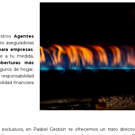
estros
Agentes
nes aseguradoras
para empresas
.
te a tu medida,
oberturas más
guros de hogar,
 responsabilidad
ilidad financiera
s exclusivos, en Pasbel Gestión te ofrecemos un trato direct