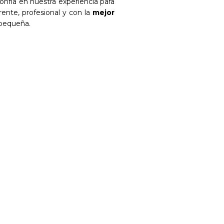
onfía en nuestra experiencia para
rente, profesional y con la
mejor
 pequeña.