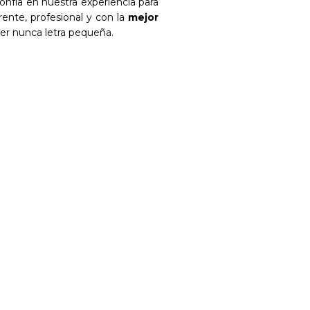
onfía en nuestra experiencia para
rente, profesional y con la
mejor
ner nunca letra pequeña.