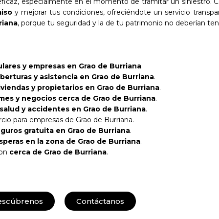
ficaz, especialmente en el momento de tramitar un siniestro. C
iso
y mejorar tus condiciones, ofreciéndote un servicio transpa
riana
, porque tu seguridad y la de tu patrimonio no deberían te
ulares y empresas en Grao de Burriana
.
berturas y asistencia en Grao de Burriana
.
iviendas y propietarios en Grao de Burriana
.
es y negocios cerca de Grao de Burriana
.
 salud y accidentes en Grao de Burriana
.
cio para empresas de Grao de Burriana.
guros gratuita en Grao de Burriana
.
esperas en la zona de Grao de Burriana
.
con
cerca de Grao de Burriana
.
escúbrenos
Contáctanos