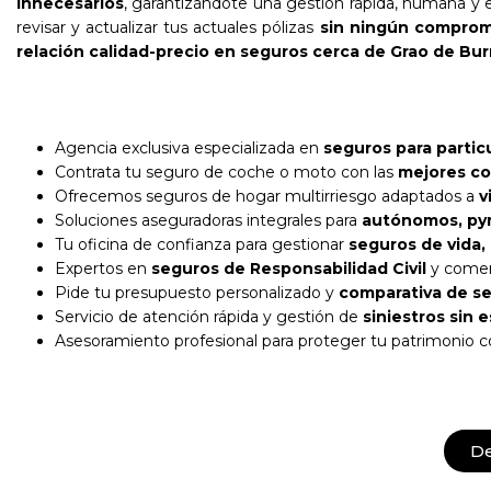
innecesarios
, garantizándote una gestión rápida, humana y e
revisar y actualizar tus actuales pólizas
sin ningún comprom
relación calidad-precio en seguros cerca de Grao de Bur
Agencia exclusiva especializada en
seguros para partic
Contrata tu seguro de coche o moto con las
mejores co
Ofrecemos seguros de hogar multirriesgo adaptados a
v
Soluciones aseguradoras integrales para
autónomos, pym
Tu oficina de confianza para gestionar
seguros de vida,
Expertos en
seguros de Responsabilidad Civil
y comer
Pide tu presupuesto personalizado y
comparativa de se
Servicio de atención rápida y gestión de
siniestros sin 
Asesoramiento profesional para proteger tu patrimonio 
D