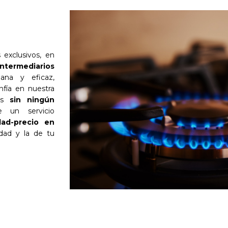
 exclusivos, en
intermediarios
ana y eficaz,
nfía en nuestra
zas
sin ningún
e un servicio
dad-precio en
dad y la de tu